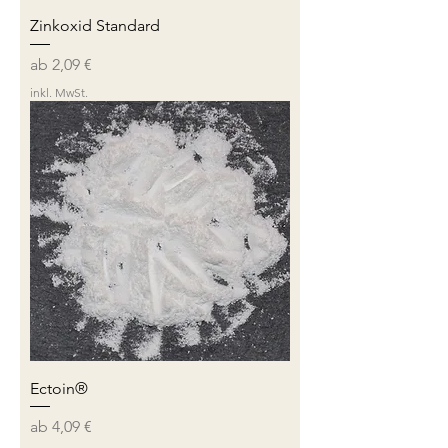
Zinkoxid Standard
Sale-Preis
ab
2,09 €
inkl. MwSt.
Ectoin®
Sale-Preis
ab
4,09 €