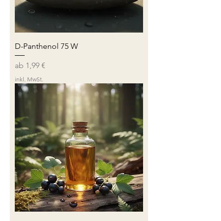
D-Panthenol 75 W
Sale-Preis
ab
1,99 €
inkl. MwSt.