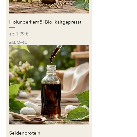
Holunderkernöl Bio, kaltgepresst
Sale-Preis
ab
1,99 €
inkl. MwSt.
Seidenprotein