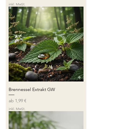
inkl. MwSt.
Brennessel Extrakt GW
Sale-Preis
ab
1,99 €
inkl. MwSt.