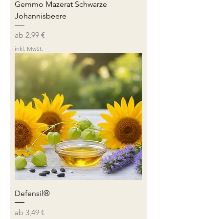
Gemmo Mazerat Schwarze
Johannisbeere
Sale-Preis
ab
2,99 €
inkl. MwSt.
Defensil®
Sale-Preis
ab
3,49 €