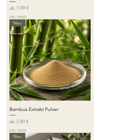
Sale-Preis
ab
1,99 €
inkl. MwSt.
Neu
Bambus Extrakt Pulver
Sale-Preis
ab
2,89 €
inkl. MwSt.
Neu