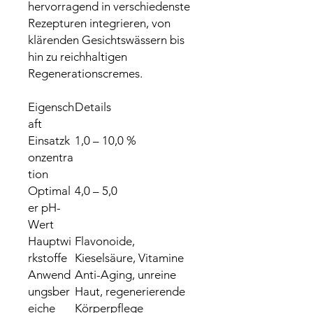
hervorragend in verschiedenste
Rezepturen integrieren, von
klärenden Gesichtswässern bis
hin zu reichhaltigen
Regenerationscremes.
Eigensch
Details
aft
Einsatzk
1,0 – 10,0 %
onzentra
tion
Optimal
4,0 – 5,0
er pH-
Wert
Hauptwi
Flavonoide,
rkstoffe
Kieselsäure, Vitamine
Anwend
Anti-Aging, unreine
ungsber
Haut, regenerierende
eiche
Körperpflege