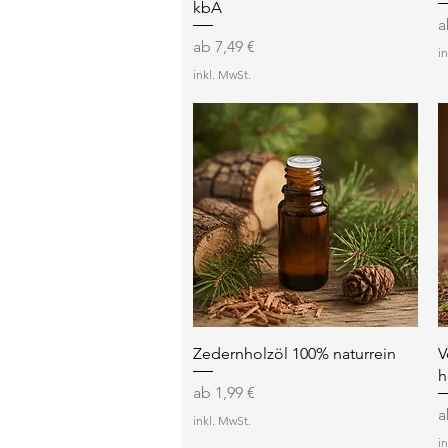
kbA
S
Sale-Preis
ab
7,49 €
i
inkl. MwSt.
Schnellansicht
Zedernholzöl 100% naturrein
V
h
Sale-Preis
ab
1,99 €
S
inkl. MwSt.
i