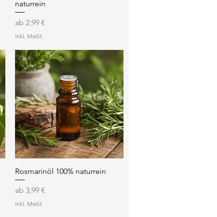
naturrein
Sale-Preis
ab
2,99 €
inkl. MwSt.
Schnellansicht
Rosmarinöl 100% naturrein
Sale-Preis
ab
3,99 €
inkl. MwSt.