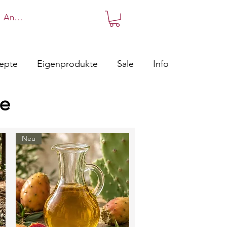
Anmelden
zepte
Eigenprodukte
Sale
Info
le
Neu