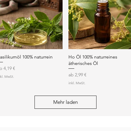
Schnellansicht
Schnellansicht
asilikumöl 100% naturrein
Ho Öl 100% naturreines
ätherisches Öl
ale-Preis
ab
4,19 €
Sale-Preis
ab
2,99 €
nkl. MwSt.
inkl. MwSt.
Mehr laden