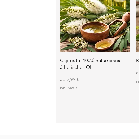
Schnellansicht
Cajeputöl 100% naturreines
B
ätherisches Öl
S
Sale-Preis
ab
2,99 €
i
inkl. MwSt.