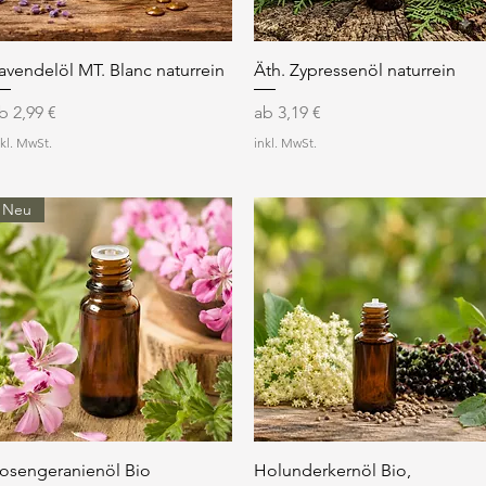
Schnellansicht
Schnellansicht
avendelöl MT. Blanc naturrein
Äth. Zypressenöl naturrein
ale-Preis
Sale-Preis
ab
2,99 €
ab
3,19 €
nkl. MwSt.
inkl. MwSt.
Neu
Schnellansicht
Schnellansicht
osengeranienöl Bio
Holunderkernöl Bio,