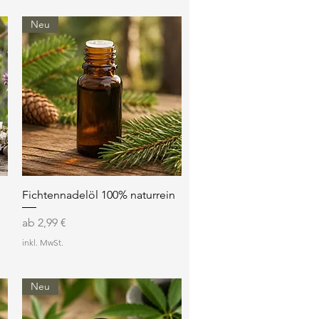
Neu
Schnellansicht
Fichtennadelöl 100% naturrein
Sale-Preis
ab
2,99 €
inkl. MwSt.
Neu