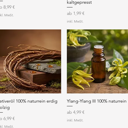
kaltgepresst
ale-Preis
ab
8,99 €
Sale-Preis
ab
1,99 €
nkl. MwSt.
inkl. MwSt.
Schnellansicht
Schnellansicht
etiveröl 100% naturrein erdig
Ylang-Ylang III 100% naturrein
olzig
Sale-Preis
ab
4,99 €
ale-Preis
ab
6,99 €
inkl. MwSt.
nkl. MwSt.