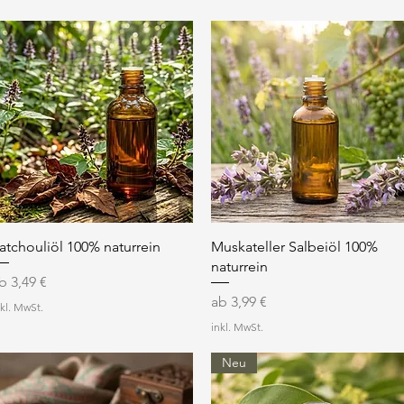
Schnellansicht
Schnellansicht
atchouliöl 100% naturrein
Muskateller Salbeiöl 100%
naturrein
ale-Preis
ab
3,49 €
Sale-Preis
ab
3,99 €
nkl. MwSt.
inkl. MwSt.
Neu