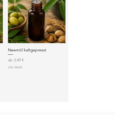
Schnellansicht
Neemöl kaltgepresst
Sale-Preis
ab
3,49 €
inkl. MwSt.