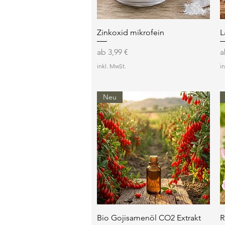
Schnellansicht
Zinkoxid mikrofein
L
Sale-Preis
S
ab
3,99 €
inkl. MwSt.
i
Neu
Schnellansicht
Bio Gojisamenöl CO2 Extrakt
R