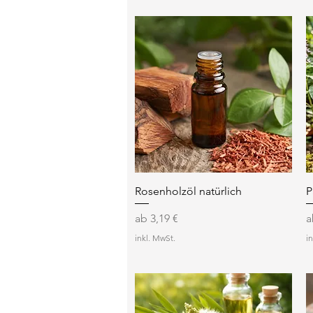
Schnellansicht
Rosenholzöl natürlich
P
Sale-Preis
S
ab
3,19 €
inkl. MwSt.
i