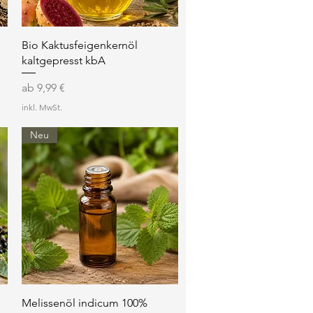
Schnellansicht
Bio Kaktusfeigenkernöl
kaltgepresst kbA
Sale-Preis
ab
9,99 €
inkl. MwSt.
Neu
Schnellansicht
Melissenöl indicum 100%