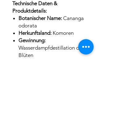
Technische Daten &
Produktdetails:
Botanischer Name:
Cananga
odorata
Herkunftsland:
Komoren
Gewinnung:
Wasserdampfdestillation der
Blüten
Duftprofil:
Sehr intensiv,
fruchtig-exotisch, blumig,
süß, betörend
Duftnote:
Herznote
Anwendungsempfehlung:
Als
Rohstoffkomponente für
kosmetische Formulierungen,
zur Parfümherstellung, als
Seifenduft oder zur
Raumbeduftung.
Nicht
unverdünnt auf die Haut