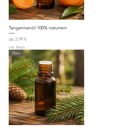
Tangerinenöl 100% naturrein
Sale-Preis
ab
2,99 €
inkl. MwSt.
Neu