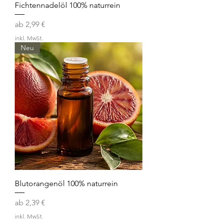
Fichtennadelöl 100% naturrein
Sale-Preis
ab
2,99 €
inkl. MwSt.
Neu
Blutorangenöl 100% naturrein
Sale-Preis
ab
2,39 €
inkl. MwSt.