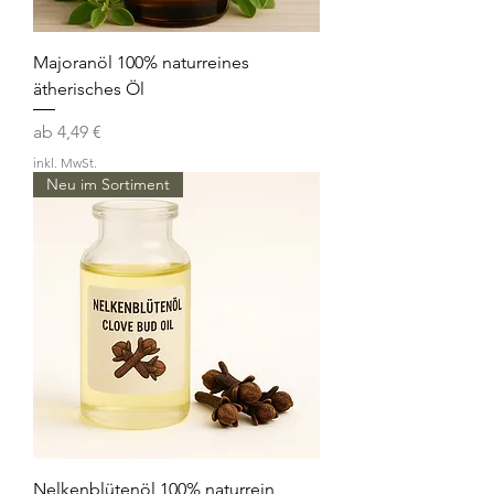
Majoranöl 100% naturreines
ätherisches Öl
Sale-Preis
ab
4,49 €
inkl. MwSt.
Neu im Sortiment
Nelkenblütenöl 100% naturrein