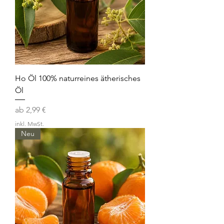
Ho Öl 100% naturreines ätherisches
Öl
Sale-Preis
ab
2,99 €
inkl. MwSt.
Neu