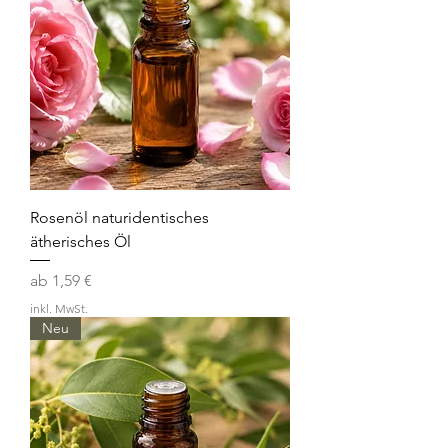
Rosenöl naturidentisches
ätherisches Öl
Sale-Preis
ab
1,59 €
inkl. MwSt.
Neu