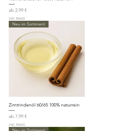
Sale-Preis
ab
2,99 €
inkl. MwSt.
Neu im Sortiment
Zimtrindenöl 60/65 100% naturrein
Sale-Preis
ab
7,99 €
inkl. MwSt.
Neu im Sortiment