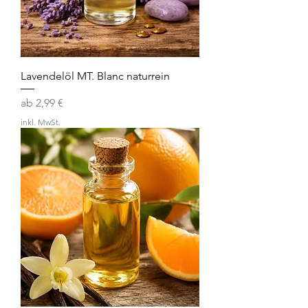
Lavendelöl MT. Blanc naturrein
Sale-Preis
ab
2,99 €
inkl. MwSt.