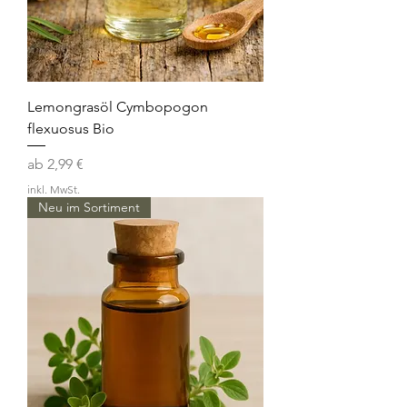
Lemongrasöl Cymbopogon
flexuosus Bio
Sale-Preis
ab
2,99 €
inkl. MwSt.
Neu im Sortiment