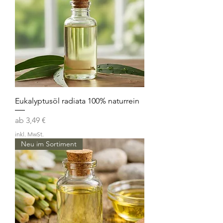
Eukalyptusöl radiata 100% naturrein
Sale-Preis
ab
3,49 €
inkl. MwSt.
Neu im Sortiment