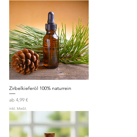
Zirbelkieferöl 100% naturrein
Sale-Preis
ab
4,99 €
inkl. MwSt.