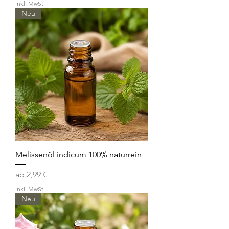
inkl. MwSt.
Neu
Melissenöl indicum 100% naturrein
Sale-Preis
ab
2,99 €
inkl. MwSt.
Neu