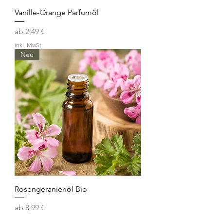
Vanille-Orange Parfumöl
Sale-Preis
ab
2,49 €
inkl. MwSt.
Neu
Rosengeranienöl Bio
Sale-Preis
ab
8,99 €