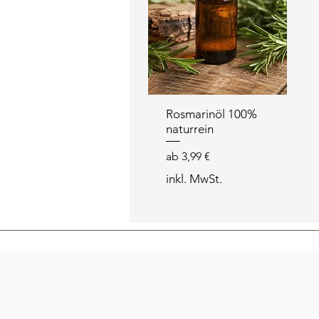
Rosmarinöl 100%
naturrein
Sale-Preis
ab
3,99 €
inkl. MwSt.