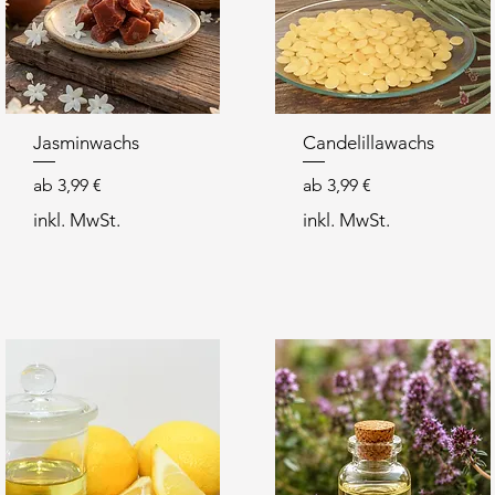
Jasminwachs
Candelillawachs
Sale-Preis
Sale-Preis
ab
3,99 €
ab
3,99 €
inkl. MwSt.
inkl. MwSt.