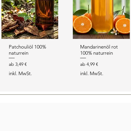
Patchouliöl 100%
Mandarinenöl rot
naturrein
100% naturrein
Sale-Preis
Sale-Preis
ab
3,49 €
ab
4,99 €
inkl. MwSt.
inkl. MwSt.