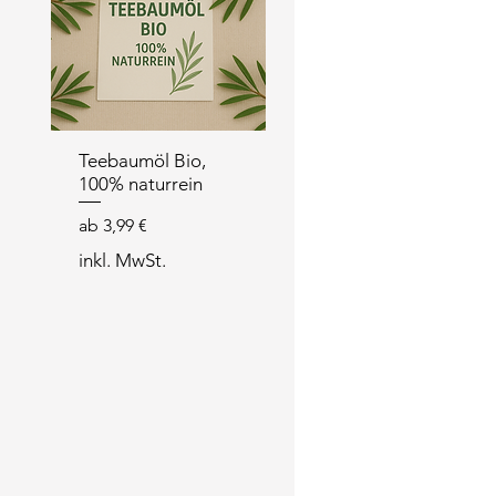
Teebaumöl Bio,
100% naturrein
Sale-Preis
ab
3,99 €
inkl. MwSt.