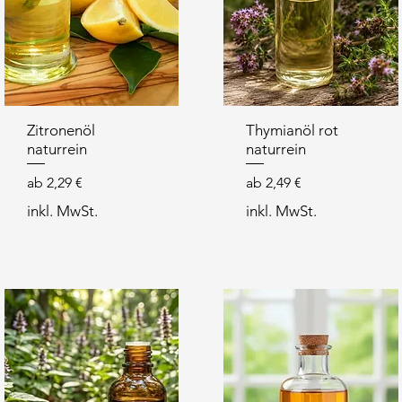
Zitronenöl
Thymianöl rot
naturrein
naturrein
Sale-Preis
Sale-Preis
ab
2,29 €
ab
2,49 €
inkl. MwSt.
inkl. MwSt.