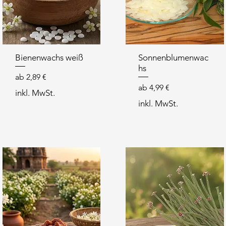
Bienenwachs weiß
Sonnenblumenwac
hs
Sale-Preis
ab
2,89 €
Sale-Preis
ab
4,99 €
inkl. MwSt.
inkl. MwSt.