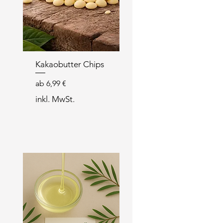
Kakaobutter Chips
Sale-Preis
ab
6,99 €
inkl. MwSt.