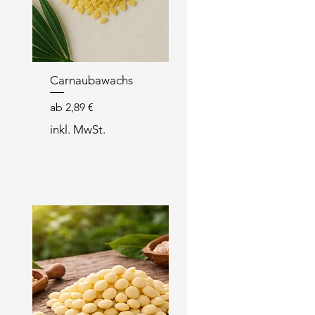
Carnaubawachs
Sale-Preis
ab
2,89 €
inkl. MwSt.