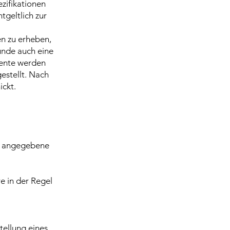
ezifikationen
tgeltlich zur
en zu erheben,
unde auch eine
mente werden
estellt. Nach
ckt.
ler angegebene
e in der Regel
tellung eines