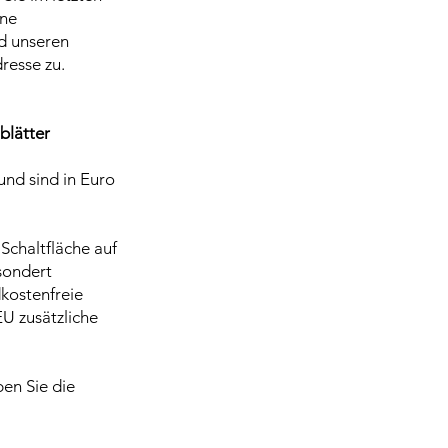
ine
nd unseren
resse zu.
blätter
und sind in Euro
Schaltfläche auf
sondert
dkostenfreie
EU zusätzliche
en Sie die