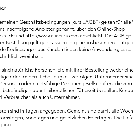
ich
gemeinen Geschäftsbedingungen (kurz „AGB“) gelten für alle 
ns, nachfolgend Anbieter genannt, über den Online-Shop
cura.de und http://www.aliacura.com abschließt. Die AGB gelte
er Bestellung gültigen Fassung. Eigene, insbesondere entg
e Bedingungen des Kunden finden keine Anwendung, es sei d
hriftlich vereinbart.
 sind natürliche Personen, die mit Ihrer Bestellung weder ei
ige oder freiberufliche Tätigkeit verfolgen. Unternehmer sind
e Personen oder rechtsfähige Personengesellschaften, die zum
lbstständigen oder freiberuflichen Tätigkeit bestellen. Kund
l Verbraucher als auch Unternehmer.
fristen sind in Tagen angegeben. Gemeint sind damit alle Woc
mstagen, Sonntagen und gesetzlichen Feiertagen. Die Liefer
ngang.