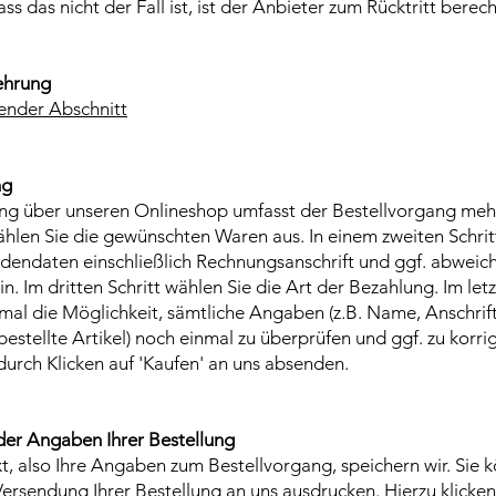
ass das nicht der Fall ist, ist der Anbieter zum Rücktritt berech
ehrung
ender Abschnitt
ng
ung über unseren Onlineshop umfasst der Bestellvorgang mehr
wählen Sie die gewünschten Waren aus. In einem zweiten Schri
dendaten einschließlich Rechnungsanschrift und ggf. abweic
ein. Im dritten Schritt wählen Sie die Art der Bezahlung. Im letz
mal die Möglichkeit, sämtliche Angaben (z.B. Name, Anschrift
estellte Artikel) noch einmal zu überprüfen und ggf. zu korrig
durch Klicken auf 'Kaufen' an uns absenden.
der Angaben Ihrer Bestellung
t, also Ihre Angaben zum Bestellvorgang, speichern wir. Sie 
ersendung Ihrer Bestellung an uns ausdrucken. Hierzu klicken 