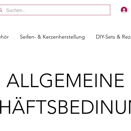
ehör
Seifen- & Kerzenherstellung
DIY-Sets & Re
ALLGEMEINE
HÄFTSBEDIN