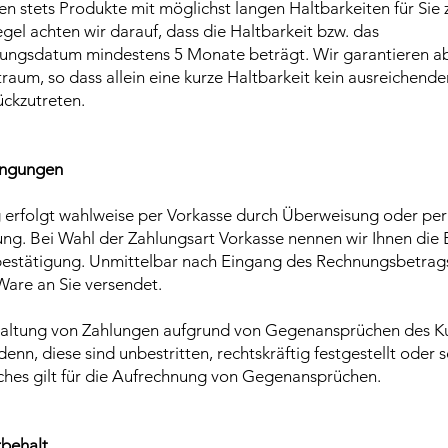
en stets Produkte mit möglichst langen Haltbarkeiten für Sie
Regel achten wir darauf, dass die Haltbarkeit bzw. das
ungsdatum mindestens 5 Monate beträgt. Wir garantieren a
raum, so dass allein eine kurze Haltbarkeit kein ausreichend
ückzutreten.
ingungen
g erfolgt wahlweise per Vorkasse durch Überweisung oder per
ng. Bei Wahl der Zahlungsart Vorkasse nennen wir Ihnen die
bestätigung. Unmittelbar nach Eingang des Rechnungsbetrags
Ware an Sie versendet.
haltung von Zahlungen aufgrund von Gegenansprüchen des Ku
 denn, diese sind unbestritten, rechtskräftig festgestellt oder sc
iches gilt für die Aufrechnung von Gegenansprüchen.
rbehalt