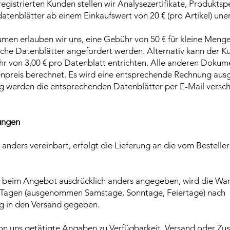
egistrierten Kunden stellen wir Analysezertifikate, Produktsp
atenblätter ab einem Einkaufswert von 20 € (pro Artikel) unen
umen erlauben wir uns, eine Gebühr von 50 € für kleine Meng
he Datenblätter angefordert werden. Alternativ kann der K
ühr von 3,00 € pro Datenblatt entrichten. Alle anderen Doku
npreis berechnet. Es wird eine entsprechende Rechnung ausg
 werden die entsprechenden Datenblätter per E-Mail verschi
ungen
t anders vereinbart, erfolgt die Lieferung an die vom Bestel
ht beim Angebot ausdrücklich anders angegeben, wird die War
7 Tagen (ausgenommen Samstage, Sonntage, Feiertage) nach
g in den Versand gegeben.
von uns getätigte Angaben zu Verfügbarkeit, Versand oder Zus