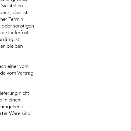
Sie stellen
denn, dies ist
cher Termin
t oder sonstigen
e Lieferfrist
rätig ist,
ten bleiben
nach einer vom
unde vom Vertrag
ieferung nicht
d in einem
en umgehend
erter Ware sind