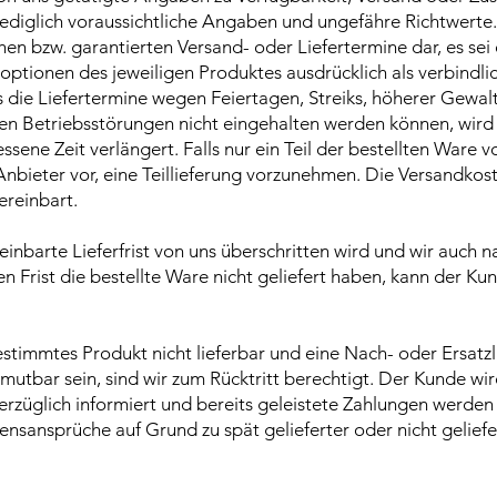
lediglich voraussichtliche Angaben und ungefähre Richtwerte. 
hen bzw. garantierten Versand- oder Liefertermine dar, es sei 
optionen des jeweiligen Produktes ausdrücklich als verbindli
ls die Liefertermine wegen Feiertagen, Streiks, höherer Gewal
n Betriebsstörungen nicht eingehalten werden können, wird di
ene Zeit verlängert. Falls nur ein Teil der bestellten Ware vor
 Anbieter vor, eine Teillieferung vorzunehmen. Die Versandkos
ereinbart.
ereinbarte Lieferfrist von uns überschritten wird und wir auch 
n Frist die bestellte Ware nicht geliefert haben, kann der K
bestimmtes Produkt nicht lieferbar und eine Nach- oder Ersatzl
mutbar sein, sind wir zum Rücktritt berechtigt. Der Kunde wir
verzüglich informiert und bereits geleistete Zahlungen werd
ensansprüche auf Grund zu spät gelieferter oder nicht gelief