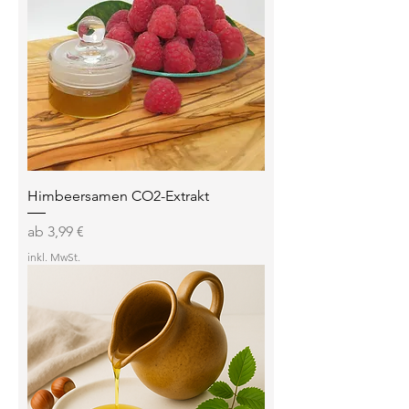
Himbeersamen CO2-Extrakt
Sale-Preis
ab
3,99 €
inkl. MwSt.