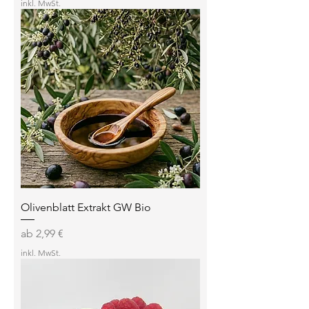
inkl. MwSt.
Olivenblatt Extrakt GW Bio
Sale-Preis
ab
2,99 €
inkl. MwSt.