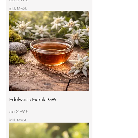
inkl. MwSt.
Edelweiss Extrakt GW
Sale-Preis
ab
2,99 €
inkl. MwSt.