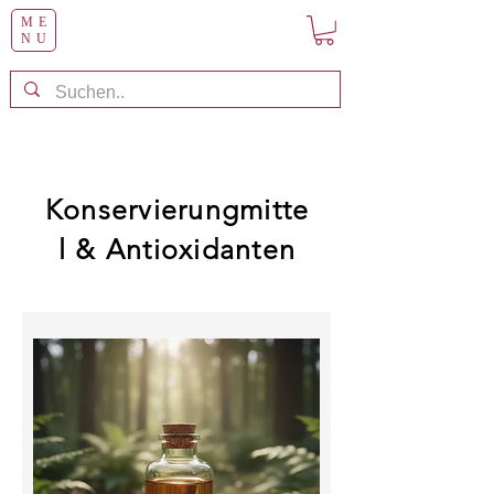
ME
NU
Konservierungmitte
l & Antioxidanten