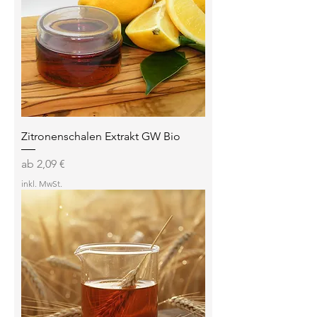
Zitronenschalen Extrakt GW Bio
Sale-Preis
ab
2,09 €
inkl. MwSt.