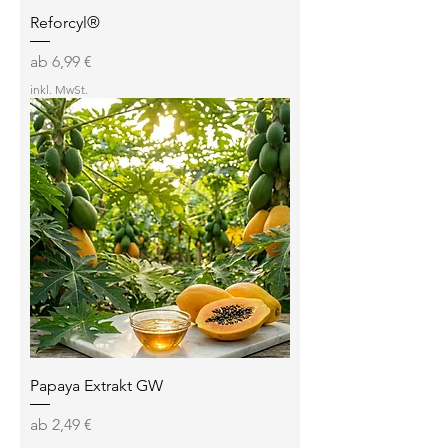
Reforcyl®
Sale-Preis
ab
6,99 €
inkl. MwSt.
Papaya Extrakt GW
Sale-Preis
ab
2,49 €