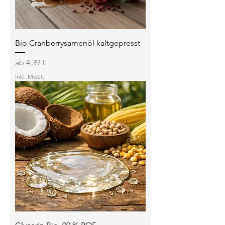
Bio Cranberrysamenöl kaltgepresst
Sale-Preis
ab
4,39 €
inkl. MwSt.