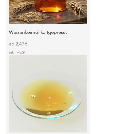
Weizenkeimöl kaltgepresst
Sale-Preis
ab
2,49 €
inkl. MwSt.