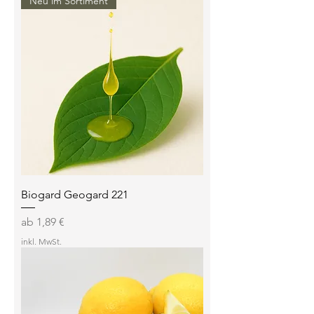
Neu im Sortiment
Biogard Geogard 221
Sale-Preis
ab
1,89 €
inkl. MwSt.