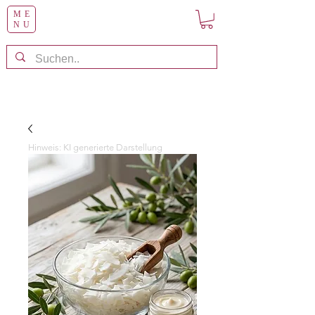
ME
NU
Hinweis: KI generierte Darstellung