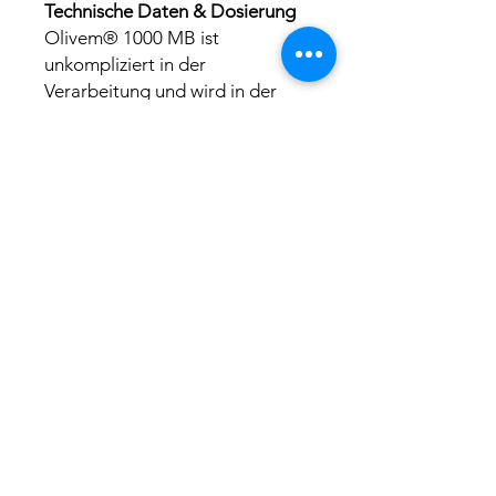
Technische Daten & Dosierung
Olivem® 1000 MB ist
unkompliziert in der
Verarbeitung und wird in der
Fettphase aufgeschmolzen
(Schmelzpunkt ca.
>
65 °C).
Anwendung
Empfohlene
Dosierung
Als alleiniger
1,5 – 4,0 %
Emulgator
(Lotionen)
Für höhere
3,0 – 8,0 %
Viskosität
(Cremes/Buttern)
Pro-Tipp:
Wenn du eine besonders leichte,
fast gel-artige Lotion möchtest,