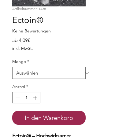
Artikelnummer: 1438
Ectoin®
Keine Bewertungen
Sale-
ab
4,09€
Preis
inkl. MwSt.
Menge
*
Anzahl
*
In den Warenkorb
Ectoin® – Hochwirksamer