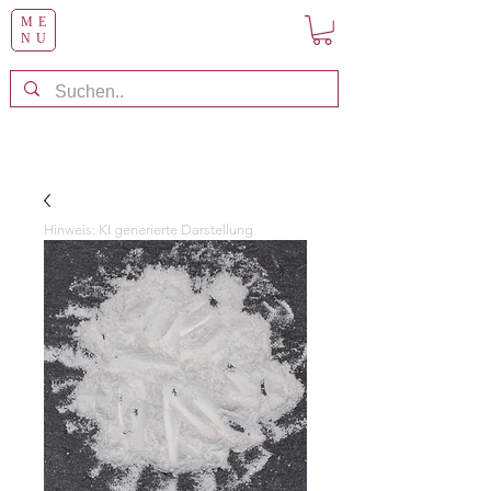
ME
NU
Hinweis: KI generierte Darstellung