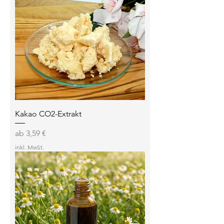
Kakao CO2-Extrakt
Sale-Preis
ab
3,59 €
inkl. MwSt.