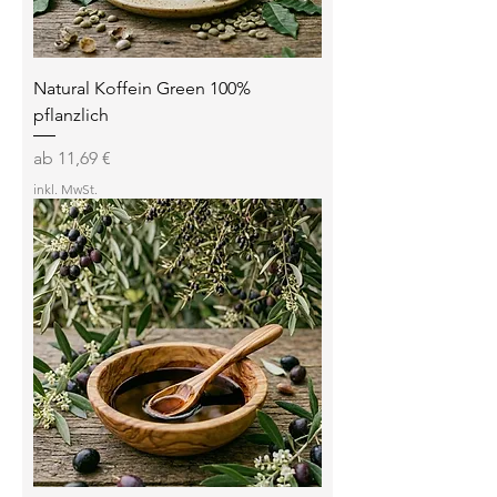
Natural Koffein Green 100%
pflanzlich
Sale-Preis
ab
11,69 €
inkl. MwSt.