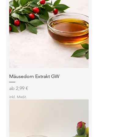
Mäusedorn Extrakt GW
Sale-Preis
ab
2,99 €
inkl. MwSt.