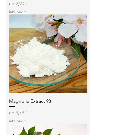
Sale-Preis
ab
2,90 €
inkl. MwSt.
Magnolia Extract 98
Sale-Preis
ab
4,79 €
inkl. MwSt.