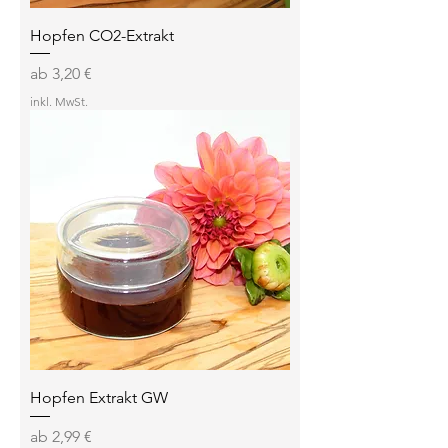
Hopfen CO2-Extrakt
Sale-Preis
ab
3,20 €
inkl. MwSt.
Hopfen Extrakt GW
Sale-Preis
ab
2,99 €