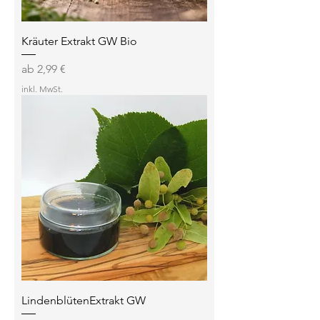
Kräuter Extrakt GW Bio
Sale-Preis
ab
2,99 €
inkl. MwSt.
LindenblütenExtrakt GW