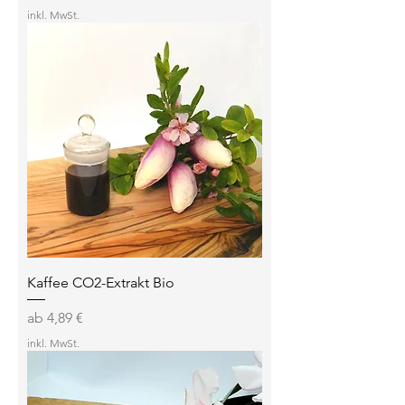
inkl. MwSt.
Kaffee CO2-Extrakt Bio
Sale-Preis
ab
4,89 €
inkl. MwSt.