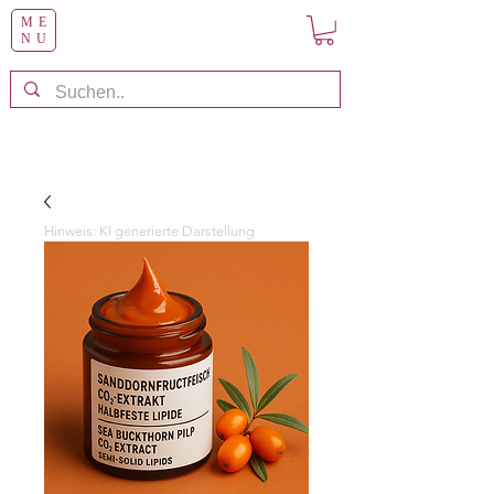
ME
NU
Hinweis: KI generierte Darstellung