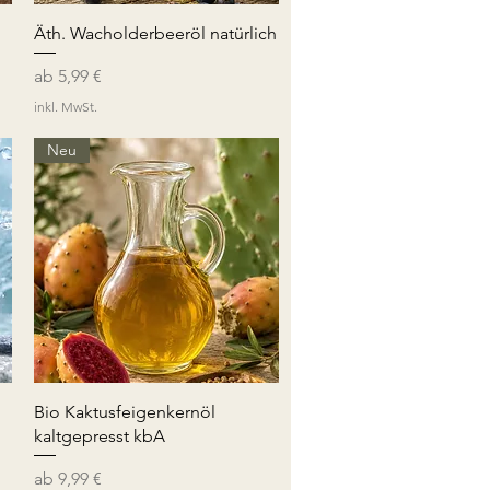
Schnellansicht
Äth. Wacholderbeeröl natürlich
Sale-Preis
ab
5,99 €
inkl. MwSt.
Neu
Schnellansicht
Bio Kaktusfeigenkernöl
kaltgepresst kbA
Sale-Preis
ab
9,99 €