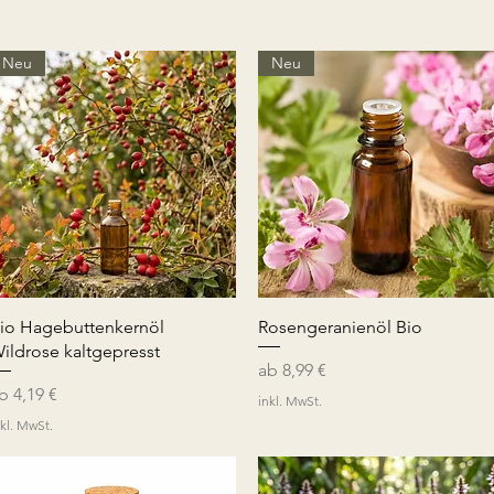
Neu
Neu
Schnellansicht
Schnellansicht
io Hagebuttenkernöl
Rosengeranienöl Bio
ildrose kaltgepresst
Sale-Preis
ab
8,99 €
ale-Preis
ab
4,19 €
inkl. MwSt.
nkl. MwSt.