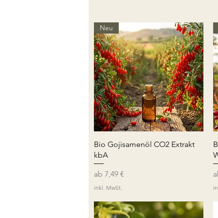
Neu
Schnellansicht
Bio Gojisamenöl CO2 Extrakt
B
kbA
W
Sale-Preis
S
ab
7,49 €
inkl. MwSt.
i