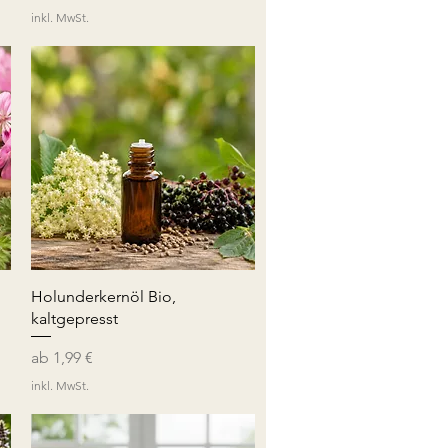
inkl. MwSt.
Schnellansicht
Holunderkernöl Bio,
kaltgepresst
Sale-Preis
ab
1,99 €
inkl. MwSt.