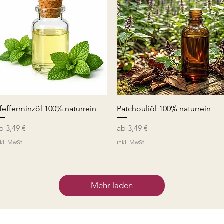
Schnellansicht
Schnellansicht
fefferminzöl 100% naturrein
Patchouliöl 100% naturrein
ale-Preis
Sale-Preis
ab
3,49 €
ab
3,49 €
nkl. MwSt.
inkl. MwSt.
Mehr laden