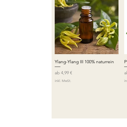
Schnellansicht
Ylang-Ylang III 100% naturrein
P
Sale-Preis
S
ab
4,99 €
inkl. MwSt.
i