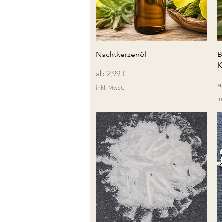
Schnellansicht
Nachtkerzenöl
B
K
Sale-Preis
ab
2,99 €
S
inkl. MwSt.
i