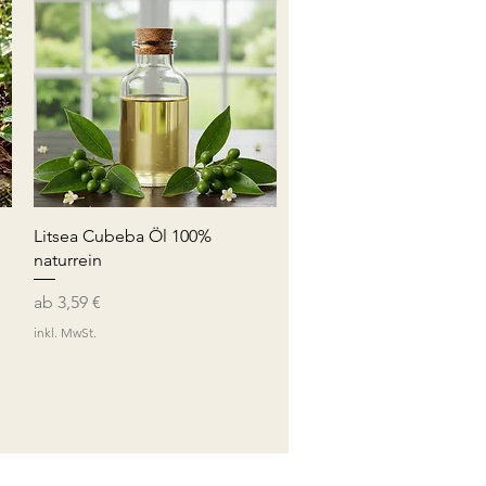
Schnellansicht
Litsea Cubeba Öl 100%
naturrein
Sale-Preis
ab
3,59 €
inkl. MwSt.