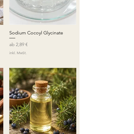
Schnellansicht
Sodium Cocoyl Glycinate
Sale-Preis
ab
2,89 €
inkl. MwSt.