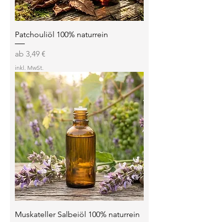
Patchouliöl 100% naturrein
Sale-Preis
ab
3,49 €
inkl. MwSt.
Muskateller Salbeiöl 100% naturrein