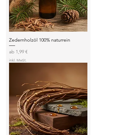
Zedernholzöl 100% naturrein
Sale-Preis
ab
1,99 €
inkl. MwSt.