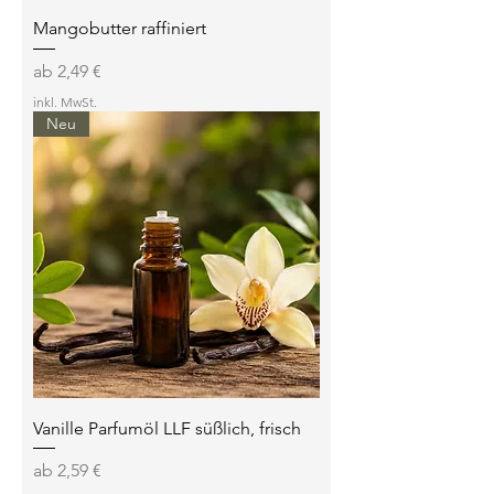
Mangobutter raffiniert
Sale-Preis
ab
2,49 €
inkl. MwSt.
Neu
Vanille Parfumöl LLF süßlich, frisch
Sale-Preis
ab
2,59 €