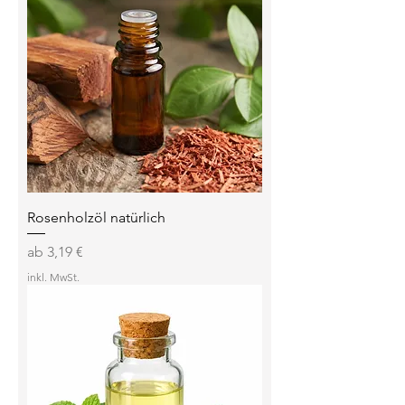
Rosenholzöl natürlich
Sale-Preis
ab
3,19 €
inkl. MwSt.