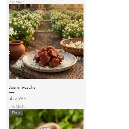
inkl. MwSt.
Jasminwachs
Sale-Preis
ab
3,99 €
inkl. MwSt.
Neu