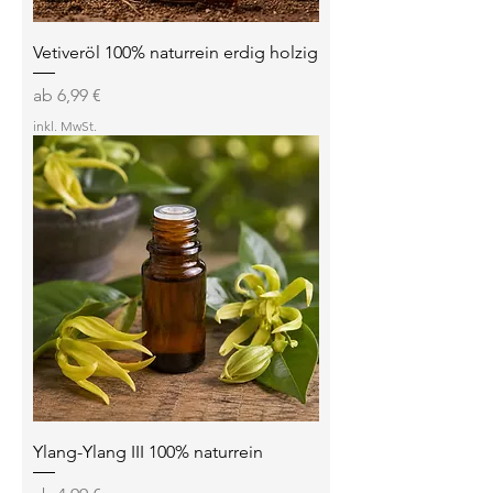
Vetiveröl 100% naturrein erdig holzig
Sale-Preis
ab
6,99 €
inkl. MwSt.
Ylang-Ylang III 100% naturrein