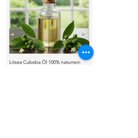
Litsea Cubeba Öl 100% naturrein
Sale-Preis
ab
3,59 €
inkl. MwSt.