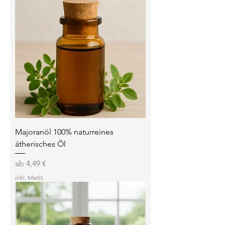
Majoranöl 100% naturreines
ätherisches Öl
Sale-Preis
ab
4,49 €
inkl. MwSt.