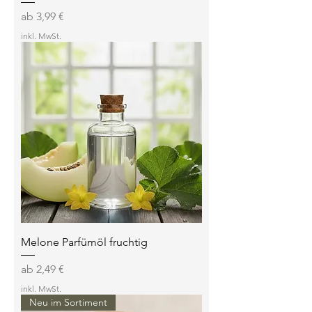
Sale-Preis
ab
3,99 €
inkl. MwSt.
Melone Parfümöl fruchtig
Sale-Preis
ab
2,49 €
inkl. MwSt.
Neu im Sortiment