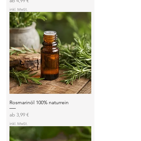
Sale-Preis
ab
4,99 €
inkl. MwSt.
Rosmarinöl 100% naturrein
Sale-Preis
ab
3,99 €
inkl. MwSt.