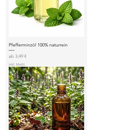
Pfefferminzöl 100% naturrein
Sale-Preis
ab
3,49 €
inkl. MwSt.