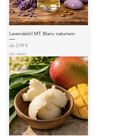
Lavendelöl MT. Blanc naturrein
Sale-Preis
ab
2,99 €
inkl. MwSt.