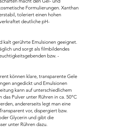
schaften macht den Gel- und
r kosmetische Formulierungen. Xanthan
erstabil, toleriert einen hohen
verkraftet deutliche pH-
d kalt gerührte Emulsionen geeignet.
äglich und sorgt als filmbildendes
feuchtigkeitsgebenden bzw. -
rent können klare, transparente Gele
rungen angedickt und Emulsionen
rbeitung kann auf unterschiedlichem
n das Pulver unter Rühren in ca. 50°C
rden, andererseits legt man eine
ansparent vor, dispergiert bzw.
oder Glycerin und gibt die
er unter Rühren dazu.