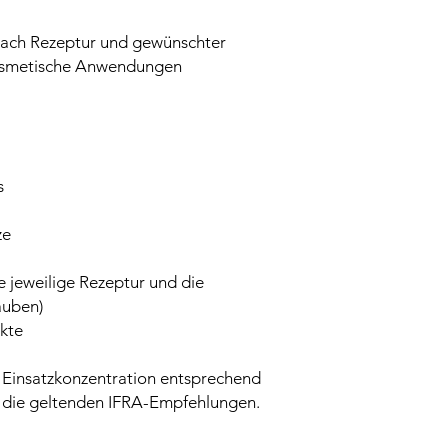
 nach Rezeptur und gewünschter
 kosmetische Anwendungen
s
ze
e jeweilige Rezeptur und die
auben)
kte
 Einsatzkonzentration entsprechend
e die geltenden IFRA-Empfehlungen.