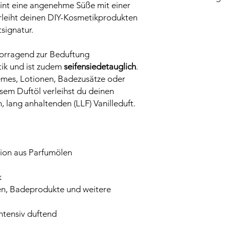
int eine angenehme Süße mit einer
P102 - Darf nicht in
Ja
erleiht deinen DIY-Kosmetikprodukten
H226 - Flüssigkeit u
signatur.
P210 - Von Hitze, he
Flammen sowie ander
Nicht rauchen.
vorragend zur Beduftung
P233 - Behälter dicht
ik und ist zudem
seifensiedetauglich
.
P403+P235 - An eine
emes, Lotionen, Badezusätze oder
Kühl halten.
esem Duftöl verleihst du deinen
P270 - Bei Gebrauch 
lang anhaltenden (LLF) Vanilleduft.
P240 - Behälter und 
P333+P313 - Bei Haut
Ärztlichen Rat einhole
ion aus Parfumölen
k
fen, Badeprodukte und weitere
ntensiv duftend