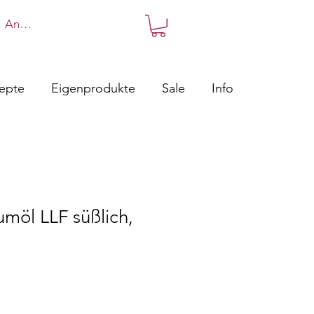
Anmelden
zepte
Eigenprodukte
Sale
Info
fumöl LLF süßlich,