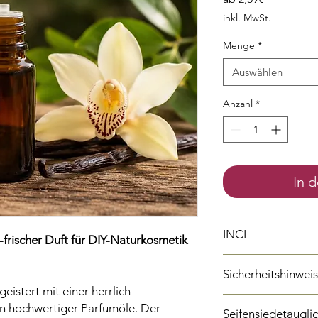
Preis
inkl. MwSt.
Menge
*
Auswählen
Anzahl
*
In 
INCI
-frischer Duft für DIY-Naturkosmetik
Cumarin
Sicherheitshinwei
Piperonyl Acetat
eistert mit einer herrlich
Butandion
H319 - Verursacht s
n hochwertiger Parfumöle. Der
Seifensiedetaugli
H317 - Kann allergis