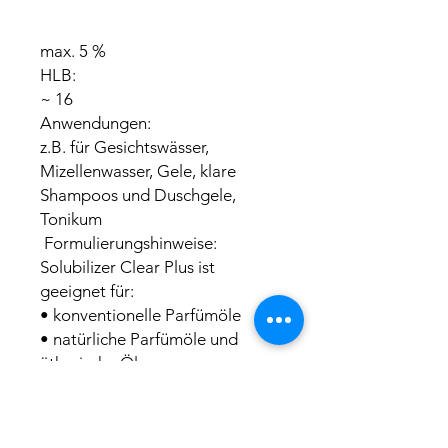
max. 5 %
HLB:
~ 16
Anwendungen:
z.B. für Gesichtswässer,
Mizellenwasser, Gele, klare
Shampoos und Duschgele,
Tonikum
Formulierungshinweise:
Solubilizer Clear Plus ist
geeignet für:
• konventionelle Parfümöle
• natürliche Parfümöle und
ätherische Öle
• lipophile Wirkstoffe
• synthetische Esteröle
• Ethanol (max. 10 %)