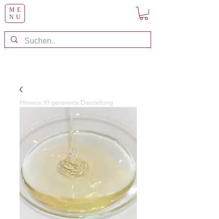
ME
NU
Hinweis: KI generierte Darstellung