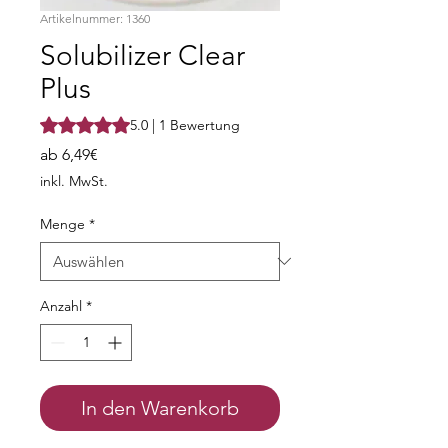
Artikelnummer: 1360
Solubilizer Clear
Plus
Das Rating beträgt 5.0 von fünf Sternen, basierend auf 1
5.0 | 1 Bewertung
Sale-
ab
6,49€
Preis
inkl. MwSt.
Menge
*
Anzahl
*
In den Warenkorb