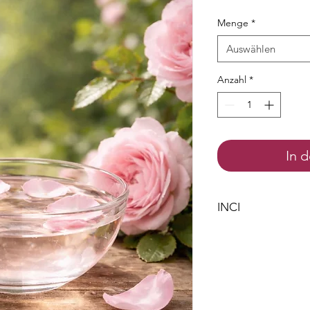
Menge
*
Auswählen
Anzahl
*
In 
INCI
Rosa Damascena Flo
Ethanol
Citronellol
Geraniol
Eugenol