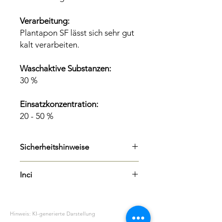
Verarbeitung:
Plantapon SF lässt sich sehr gut
kalt verarbeiten.
Waschaktive Substanzen:
30 %
Einsatzkonzentration:
20 - 50 %
Sicherheitshinweise
H318
Verursacht schwere
Inci
Augenschäden.
P305+P351+P338
BEI KONTAKT
Sodium Cocoamphoacetate
MIT DEN AUGEN: Einige Minuten
Glycerin
lang behutsam mit Wasser spülen.
Hinweis: KI-generierte Darstellung
Lauryl Glucoside
Eventuell vorhandene