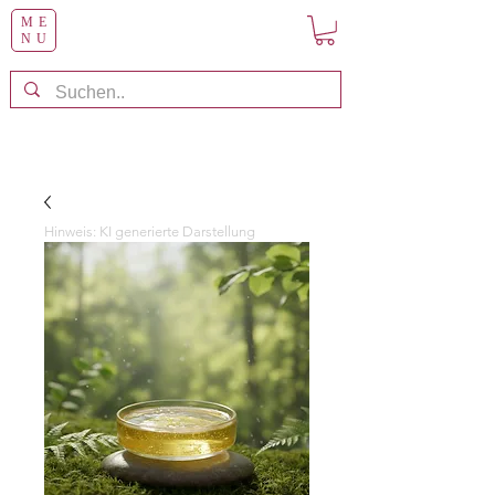
ME
NU
Hinweis: KI generierte Darstellung