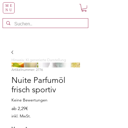
ME
NU
Hinweis: KI generierte Darstellung
Artikelnummer: 2776
Nuite Parfumöl
frisch sportiv
Keine Bewertungen
Sale-
ab
2,29€
Preis
inkl. MwSt.