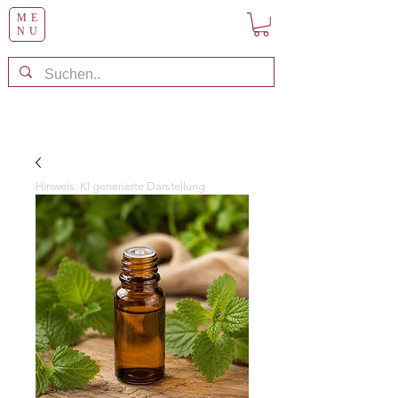
ME
NU
Hinweis: KI generierte Darstellung