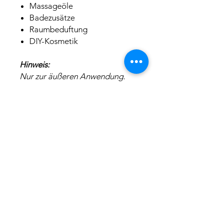
Massageöle
Badezusätze
Raumbeduftung
DIY-Kosmetik
Hinweis:
Nur zur äußeren Anwendung.
Ätherische Öle stets sparsam
dosieren und entsprechend den
jeweiligen
Anwendungsempfehlungen
verwenden.
INCI:
Citronellal
Sicherheitskennzeichnung
Geraniol
Citronellol
H315 - Verursacht
Geranyl Acetat