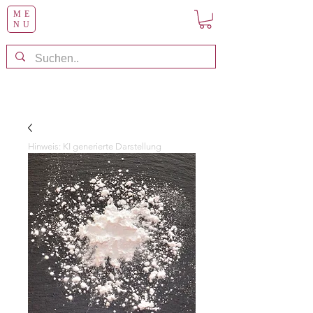
ME
NU
Hinweis: KI generierte Darstellung