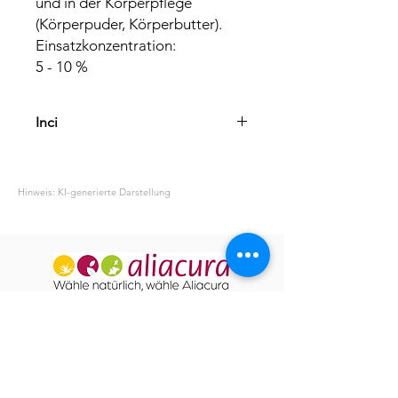
und in der Körperpflege 
(Körperpuder, Körperbutter). 
Einsatzkonzentration:
5 - 10 %
Inci
Magnesium Stearate
Hinweis: KI-generierte Darstellung
ÜBER UNS
UNSERE GESCHICHTE