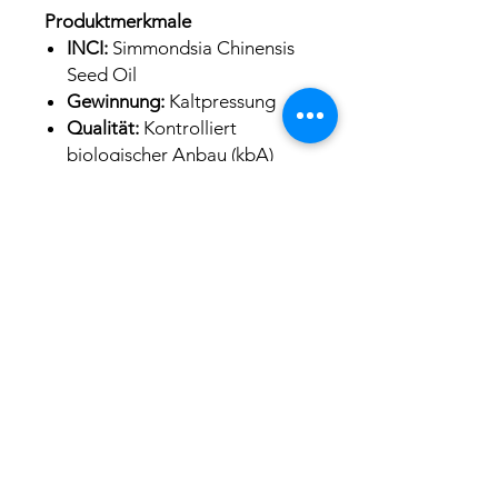
Produktmerkmale
INCI:
Simmondsia Chinensis
Seed Oil
Gewinnung:
Kaltpressung
Qualität:
Kontrolliert
biologischer Anbau (kbA)
Farbe:
Goldgelb bis gelb
Konsistenz:
Flüssiges
Pflanzenwachs
Geruch:
Mild, charakteristisch
Löslichkeit:
Fettlöslich
Warum Bio Jojobaöl von
Aliacura?
Unser hochwertiges
Bio
Jojobaöl kaltgepresst
überzeugt
durch seine ausgezeichnete
Qualität und Vielseitigkeit. Es ist