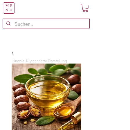
ME
NU
Hinweis: KI generierte Darstellung