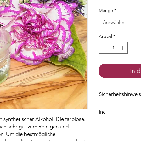
Menge
*
Auswählen
Anzahl
*
In 
Sicherheitshinwei
P305+P351+P338
B
Inci
Einige Minuten la
 synthetischer Alkohol. Die farblose, 
Eventuell vorhand
Isopropyl Alcohol
Möglichkeit entfe
ich sehr gut zum Reinigen und 
Alcohol
H319
Verursacht 
en. Um die bestmögliche 
P280
Schutzhands