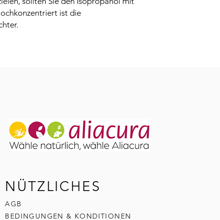
ielen, sollten Sie den Isopropanol mit 
Schutzkleidung/A
chkonzentriert ist die 
tragen.
chter.
P210
Von Hitze, h
offenen Flammen 
fernhalten. Nicht
P261
Einatmen vo
Staub/Rauch/Gas
P303 + P361 + P3
(oder dem Haar): 
Kleidungsstücke s
abwaschen/dusch
P304+P340
BEI EI
Luft bringen und
H225
Flüssigkeit 
H336
Kann Schläf
verursachen.
P243
Maßnahmen g
NÜTZLICHES
Aufladungen treff
P403+P233
Behälte
belüfteten Ort a
AGB
BEDINGUNGEN & KONDITIONEN