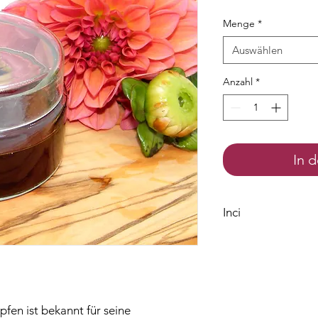
Menge
*
Auswählen
Anzahl
*
In 
Inci
Glycerin
Aqua
Humulus Lupulus 
Potassium Sorbat
Sodium Benzoate
fen ist bekannt für seine