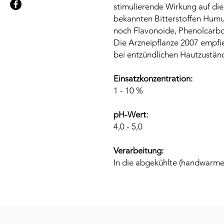
stimulierende Wirkung auf di
bekannten Bitterstoffen Humu
noch Flavonoide, Phenolcarb
Die Arzneipflanze 2007 empfieh
bei entzündlichen Hautzustän
Einsatzkonzentration:
1 - 10 %
pH-Wert:
4,0 - 5,0
Verarbeitung:
In die abgekühlte (handwarme