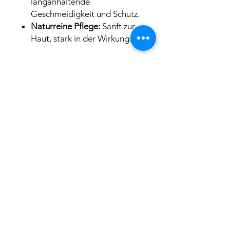
langanhaltende
Geschmeidigkeit und Schutz.
Naturreine Pflege:
Sanft zur
Haut, stark in der Wirkung.
Anwendungstipp
:
Trage wenige Tropfen des
Holunderkernöls auf die noch
leicht feuchte Haut auf (z. B.
nach der Reinigung oder einem
Hydrolat) und massiere es sanft
ein. So zieht es besonders
schnell ein und schleust die
Feuchtigkeit optimal in die Haut.
INCI
Sambucus Nigra Seed Oil