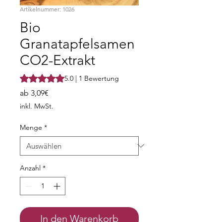
Artikelnummer: 1026
Bio
Granatapfelsamen
CO2-Extrakt
Das Rating beträgt 5.0 von fünf Sternen, basierend auf 1
5.0 | 1 Bewertung
Sale-
ab
3,09€
Preis
inkl. MwSt.
Menge
*
Anzahl
*
In den Warenkorb