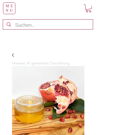
ME
NU
Hinweis: KI generierte Darstellung