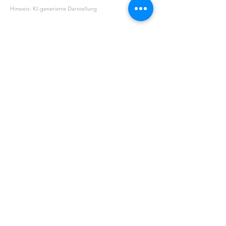
Hinweis: KI-generierte Darstellung
Rosmarinus Officinalis (Rosemary)
Leaf Extract
ÜBER UNS
UNSERE GESCHICHTE
NÜTZLICHES
AGB
BEDINGUNGEN & KONDITIONEN
DATENSCHUTZ
FAQ
RÜCKGABE
IMPRESSUM