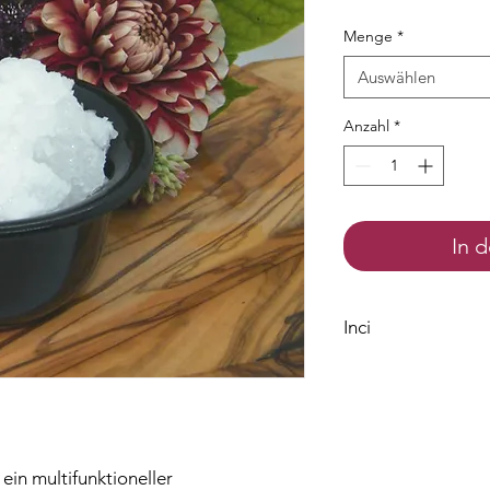
Menge
*
Auswählen
Anzahl
*
In 
Inci
Glyceryl Caprylate
ein multifunktioneller