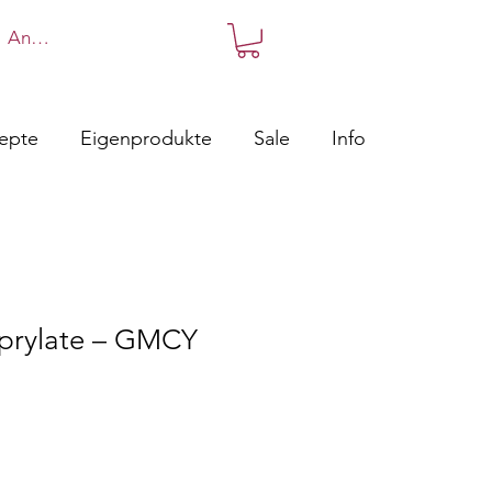
Anmelden
zepte
Eigenprodukte
Sale
Info
aprylate – GMCY