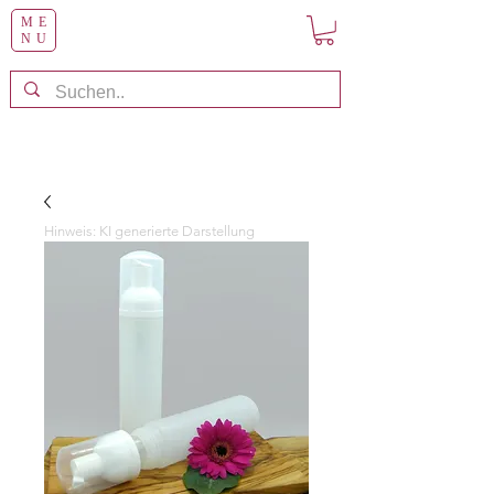
ME
NU
Hinweis: KI generierte Darstellung