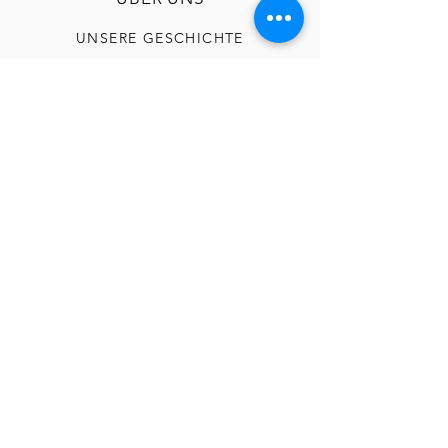
UNSERE GESCHICHTE
NÜTZLICHES
AGB
BEDINGUNGEN & KONDITIONEN
DATENSCHUTZ
FAQ
RÜCKGABE
IMPRESSUM
KONTAKT