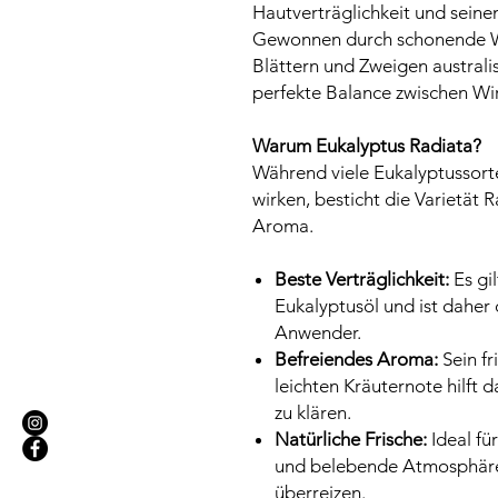
Hautverträglichkeit und seine
Gewonnen durch schonende Wa
Blättern und Zweigen australi
perfekte Balance zwischen Wir
Warum Eukalyptus Radiata?
Während viele Eukalyptussort
wirken, besticht die Varietät R
Aroma.
Beste Verträglichkeit:
Es gil
Eukalyptusöl und ist daher 
Anwender.
Befreiendes Aroma:
Sein fr
leichten Kräuternote hilft 
zu klären.
Natürliche Frische:
Ideal fü
und belebende Atmosphäre 
überreizen.