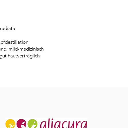
radiata
fdestillation
rend, mild-medizinisch
gut hautverträglich