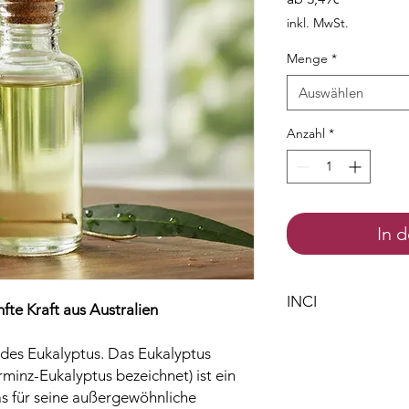
Preis
inkl. MwSt.
Menge
*
Auswählen
Anzahl
*
In 
INCI
fte Kraft aus Australien
Eucalyptus Radiata L
 des Eukalyptus. Das Eukalyptus
Limonene
erminz-Eukalyptus bezeichnet) ist ein
Linalool
Geraniol
das für seine außergewöhnliche