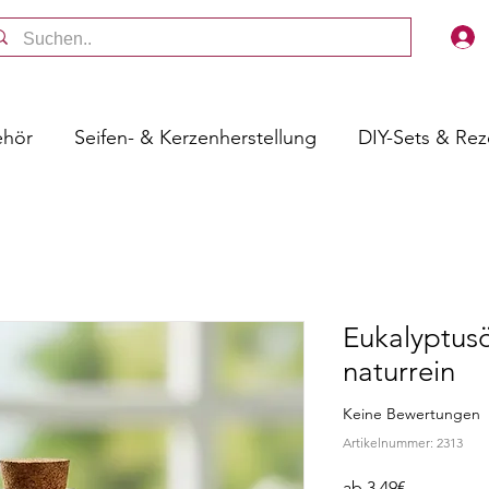
ehör
Seifen- & Kerzenherstellung
DIY-Sets & Re
Eukalyptusö
naturrein
Keine Bewertungen
Artikelnummer: 2313
Sale-
ab
3,49€