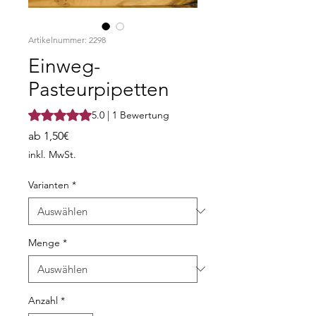
Artikelnummer: 2298
Einweg-
Pasteurpipetten
Das Rating beträgt 5.0 von fünf Sternen, basierend auf 1
5.0 | 1 Bewertung
Sale-
ab
1,50€
Preis
inkl. MwSt.
Varianten
*
Menge
*
Anzahl
*