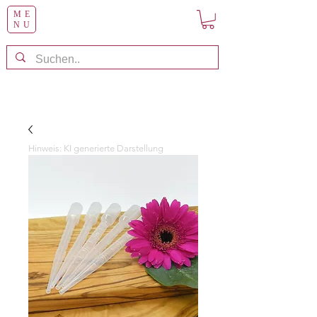
ME
NU
Hinweis: KI generierte Darstellung