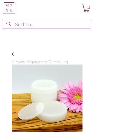
ME
NU
Hinweis: KI generierte Darstellung