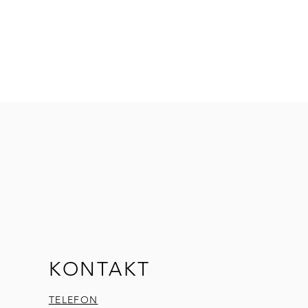
rakt
er
earate Citrate - GSC
tenwachs
id
GC
t
l Baremme 50/52
E
g
se A abwiegen und in einem
se B abwiegen und in einem
KONTAKT
eichzeitig sanft z.B. in einem
TELEFON
 bis der Emulgator GC und das