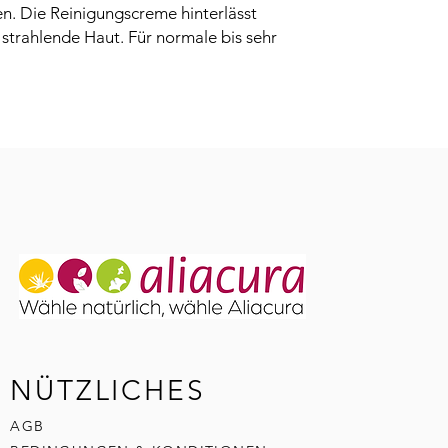
4,0 g Ginseng-Ext
. Die Reinigungscreme hinterlässt
PHASE B
 strahlende Haut. Für normale bis sehr
20,0 g Jojobaöl
19,2 g Mangobutt
10,0 g Glyceryl St
9,6 g Orangenblü
9,6 g Decylglucos
8,0 g Emulgator 
4,0 g Cetylpalmita
PHASE C
4,0 g Vitamin E
0,40 g Lavendelö
0,94 g Preserve P
q.s. Milchsäure
Herstellungsanleitun
Die Zutaten der Pha
Becherglas mischen
Die Zutaten der Pha
NÜTZLICHES
Becherglas mischen
Beide Bechergläser gl
AGB
Wasserbad erwärmen