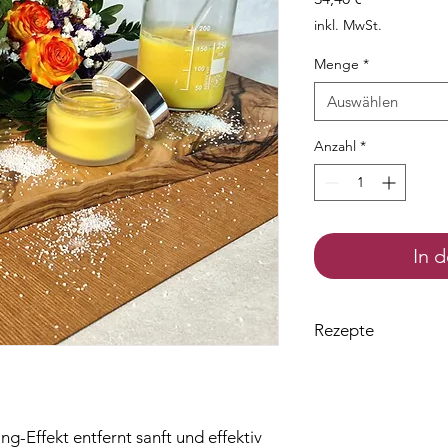
inkl. MwSt.
Menge
*
Auswählen
Anzahl
*
In 
Rezepte
Zutaten für 100 g
PHASE A
99,06 g Wasser
11,2 g Glycerin 99
g-Effekt entfernt sanft und effektiv