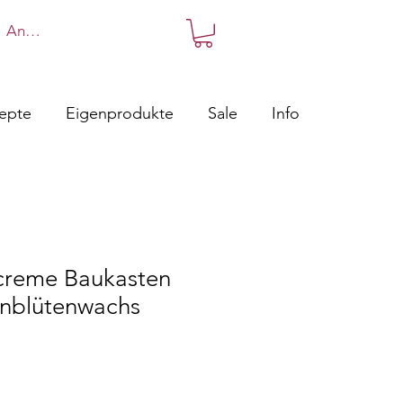
Anmelden
zepte
Eigenprodukte
Sale
Info
creme Baukasten
nblütenwachs