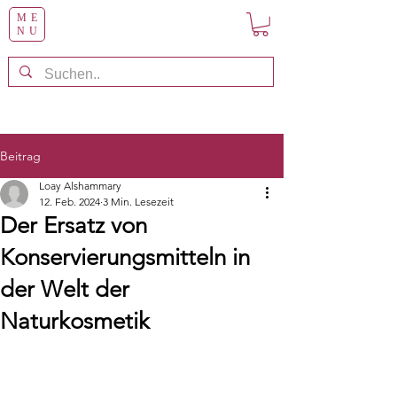
ME
NU
Beitrag
Loay Alshammary
12. Feb. 2024
3 Min. Lesezeit
Der Ersatz von
Konservierungsmitteln in
der Welt der
Naturkosmetik