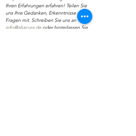
Ihren Erfahrungen erfahren! Teilen Sie 
uns Ihre Gedanken, Erkenntnisse oder 
Fragen mit. Schreiben Sie uns an 
info@aliacura.de
 oder hinterlassen Sie 
einen Kommentar unten. Ihr Feedback 
ist unschätzbar, während wir weiterhin 
innovative Lösungen für natürliche 
Kosmetik entwickeln.
Teilen Sie das Schönheitswissen:
 Wenn 
Ihnen dieser Blog aufschlussreich 
erscheint, erwägen Sie, ihn mit Ihren 
Freunden, Ihrer Familie oder anderen 
Hautpflege-Enthusiasten zu teilen. 
Gemeinsam wollen wir die Schönheit 
natürlicher Kosmetik erleben und 
andere dazu ermutigen, dasselbe zu 
tun.