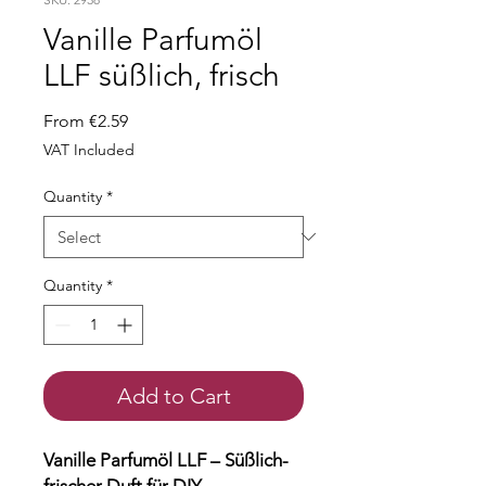
Vanille Parfumöl
LLF süßlich, frisch
Sale
From
€2.59
Price
VAT Included
Quantity
*
Quantity
*
Add to Cart
Vanille Parfumöl LLF – Süßlich-
frischer Duft für DIY-