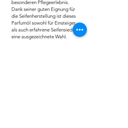
besonderen Pflegeerlebnis.
Dank seiner guten Eignung für
die Seifenherstellung ist dieses
Parfumöl sowohl für Einsteiger
als auch erfahrene Seifensieder
eine ausgezeichnete Wahl.
Entdecke das Vanille Parfumöl
LLF und verleihe deinen DIY-
Naturkosmetik-Projekten einen
unverwechselbar süß-frischen
Vanilleduft.
INCI
Cumarin
Sicherheitshinweise
Piperonyl Acetat
Butandion
H319 - Verursacht schwere
Seifensiedetauglich