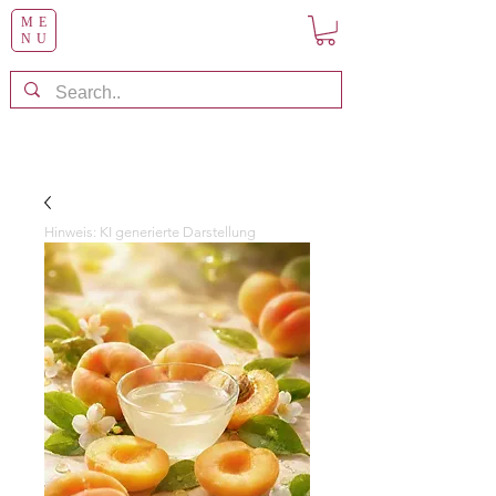
ME
NU
Hinweis: KI generierte Darstellung