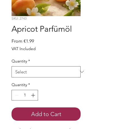
SKU: 2743
Apricot Parfümöl
Sale
From
€1.99
Price
VAT Included
Quantity
*
Quantity
*
Add to Cart