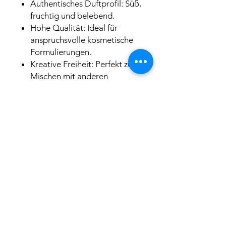
Authentisches Duftprofil: Süß,
fruchtig und belebend.
Hohe Qualität: Ideal für
anspruchsvolle kosmetische
Formulierungen.
Kreative Freiheit: Perfekt zum
Mischen mit anderen
Duftnoten oder als Solist.
INCI
Parfum Limonene
Sicherheitshinweise
P302 + P352
BEI BERÜHRUNG MIT
DER HAUT: Mit viel Wasser und
Hinweis: KI-generierte Darstellung
Seife waschen.
P280
Schutzhandschuhe/
Schutzkleidung/Augenschutz/
Gesichtsschutz tragen.