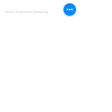
Silica
Hinweis: KI-generierte Darstellung
ÜBER UNS
UNSERE GESCHICHTE
NÜTZLICHES
AGB
BEDINGUNGEN & KONDITIONEN
DATENSCHUTZ
FAQ
RÜCKGABE