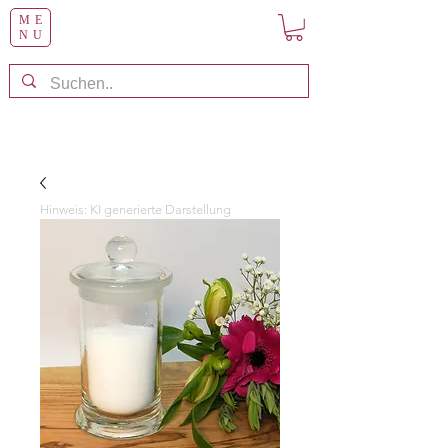
ME
NU
Hinweis: KI generierte Darstellung