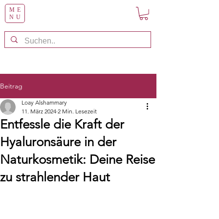
ME
NU
Beitrag
Loay Alshammary
11. März 2024
2 Min. Lesezeit
Entfessle die Kraft der
Hyaluronsäure in der
Naturkosmetik: Deine Reise
zu strahlender Haut